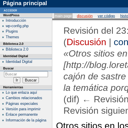
Página principal
acceder
WordPress
main page
discusión
ver código
histo
Introducción
wp-config.php
Revisión del 2
Plugins
Themes
(
Discusión
|
con
Biblioteca 2.0
Biblioteca 2.0
«Otros sitios e
Identidad Digital
Identidad Digital
[http://blog.lor
Buscar
cajón de sastre
la temática porq
Herramientas
Lo que enlaza aquí
(dif) ← Revisión 
Cambios relacionados
Páginas especiales
Revisión siguien
Versión para imprimir
Enlace permanente
Información de la página
Otros sitios en l