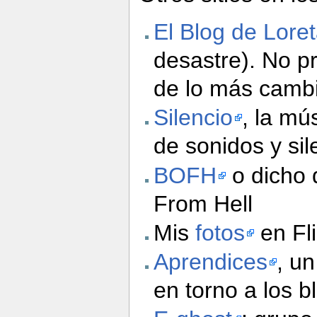
El Blog de Lore
desastre). No p
de lo más cambia
Silencio
, la mú
de sonidos y sil
BOFH
o dicho 
From Hell
Mis
fotos
en Fli
Aprendices
, u
en torno a los b